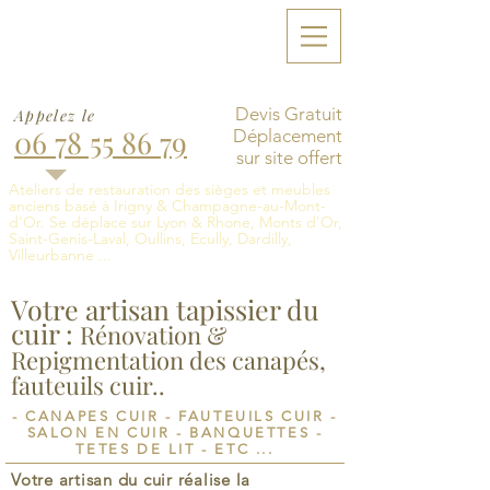
François Winterstein
Artisan Tapissier,
Rempailleur & Ebéniste
Devis Gratuit
Appelez le
06 78 55 86 79
Déplacement
sur site offert
Ateliers de restauration des sièges et meubles
anciens basé à Irigny & Champagne-au-Mont-
d'Or. Se déplace sur Lyon & Rhone, Monts d'Or,
Saint-Genis-Laval, Oullins, Ecully, Dardilly,
Villeurbanne ...
Votre artisan tapissier du
cuir :
Rénovation &
Repigmentation des canapés,
fauteuils cuir..
- CANAPES CUIR - FAUTEUILS CUIR -
SALON EN CUIR - BANQUETTES -
TETES DE LIT - ETC ...
Votre artisan du cuir réalise la