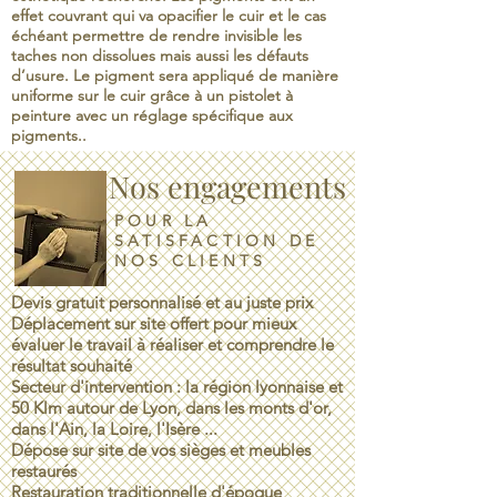
effet couvrant qui va opacifier le cuir et le cas
échéant permettre de rendre invisible les
taches non dissolues mais aussi les défauts
d’usure. Le pigment sera appliqué de manière
uniforme sur le cuir grâce à un pistolet à
peinture avec un réglage spécifique aux
pigments..
Nos engagements
POUR LA
SATISFACTION DE
NOS CLIENTS
Devis gratuit personnalisé et au juste prix
Déplacement sur site offert pour mieux
évaluer le travail à réaliser et comprendre le
résultat souhaité
Secteur d'intervention : la région lyonnaise et
50 Klm autour de Lyon, dans les monts d'or,
dans l'Ain, la Loire, l'Isère ...
Dépose sur site de vos sièges et meubles
restaurés
Restauration traditionnelle d'époque