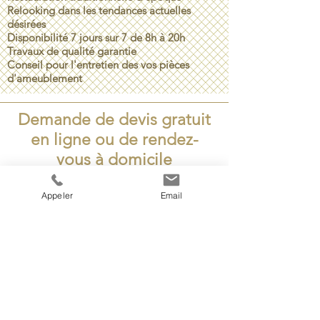
Relooking dans les tendances actuelles
désirées
Disponibilité 7 jours sur 7 de 8h à 20h
Travaux de qualité garantie
Conseil pour l'entretien des vos pièces
d'ameublement
Demande de devis gratuit
en ligne ou de rendez-
vous à domicile
Demandez un devis personalisé
Appeler
Email
gratuit ou une visite sur site sans
engagement, n'hésitez pas !​