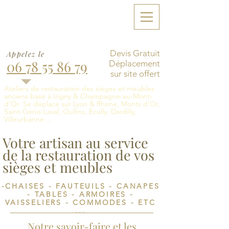
François Winterstein
Artisan Tapissier,
Rempailleur & Ebéniste
Devis Gratuit
Appelez le
06 78 55 86 79
Déplacement
sur site offert
Ateliers de restauration des sièges et meubles
anciens basé à Irigny & Champagne-au-Mont-
d'Or. Se déplace sur Lyon & Rhone, Monts d'Or,
Saint-Genis-Laval, Oullins, Ecully, Dardilly,
Villeurbanne ...
Votre artisan au service
de la restauration de vos
sièges et meubles
-CHAISES - FAUTEUILS - CANAPES
- TABLES - ARMOIRES -
VAISSELIERS - COMMODES - ETC
...
Notre savoir-faire et les