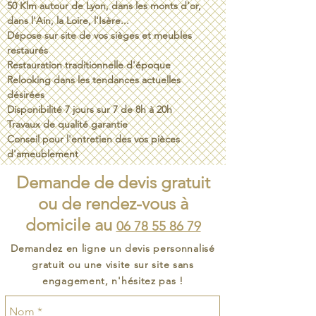
50 Klm autour de Lyon, dans les monts d'or,
dans l'Ain, la Loire, l'Isère...
Dépose sur site de vos sièges et meubles
restaurés
Restauration traditionnelle d'époque
Relooking dans les tendances actuelles
désirées
Disponibilité 7 jours sur 7 de 8h à 20h
Travaux de qualité garantie
Conseil pour l'entretien des vos pièces
d'ameublement
Demande de devis gratuit
ou de rendez-vous à
domicile au
06 78 55 86 79
Demandez en ligne un devis personnalisé
gratuit ou une visite sur site sans
engagement, n'hésitez pas !​